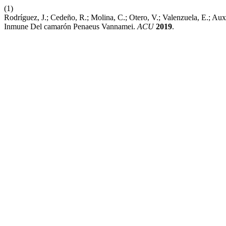
(1)
Rodríguez, J.; Cedeño, R.; Molina, C.; Otero, V.; Valenzuela, E.; A
Inmune Del camarón Penaeus Vannamei.
ACU
2019
.