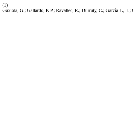
(1)
Gaxiola, G.; Gallardo, P. P.; Ravallec, R.; Durruty, C.; García T.,