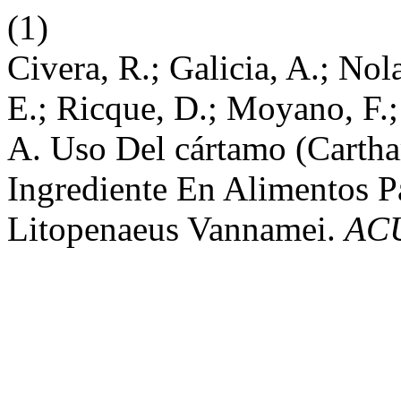
(1)
Civera, R.; Galicia, A.; Nol
E.; Ricque, D.; Moyano, F.; 
A. Uso Del cártamo (Carth
Ingrediente En Alimentos P
Litopenaeus Vannamei.
AC