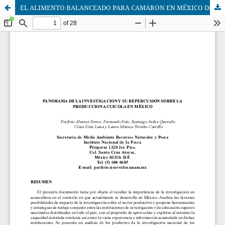
EL ALIMENTO BALANCEADO PARA CAMARON EN MÉXICO DESDE EL PUNTO DE VISTA DEL ACUACULTOR